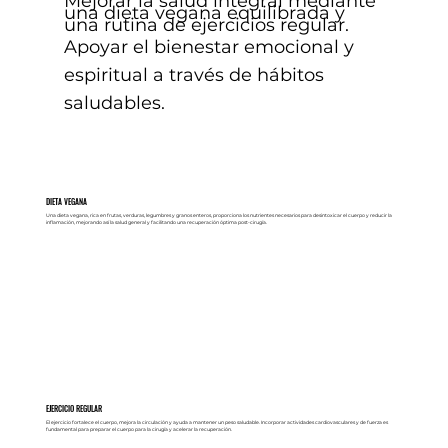
Mejorar la salud integral mediante
una dieta vegana equilibrada y
una rutina de ejercicios regular.
Apoyar el bienestar emocional y
espiritual a través de hábitos
saludables.
DIETA VEGANA
Una dieta vegana, rica en frutas, verduras, legumbres y granos enteros, proporciona los nutrientes necesarios para desintoxicar el cuerpo y reducir la
inflamación, mejorando así la salud general y facilitando una recuperación óptima post-cirugía.
EJERCICIO REGULAR
El ejercicio fortalece el cuerpo, mejora la circulación y ayuda a mantener un peso saludable. Incorporar actividades cardiovasculares y de fuerza es
fundamental para preparar el cuerpo para la cirugía y acelerar la recuperación.