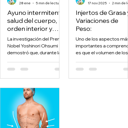
28 ene
5 min de lectura
17 nov 2025
Ayuno intermitente:
Injertos de Grasa 
salud del cuerpo,
Variaciones de
orden interior y
Peso:
mayordomía del
La investigación del Premio
Uno de los aspectos má
cuerpo delante de
Nobel Yoshinori Ohsumi
importantes a compren
Dios
demostró que, durante la
es que el volumen de los
falta de nutrientes, las
injertos no es fijo, ya que
células activan la autofagia,
depende de la
un mecanismo natural de
supervivencia celular y 
reciclaje y equilibrio interno.
tu peso corporal:
El ayuno crea el contexto
fisiológico para que este
proceso ocurra, sin dañar al
organismo. El Dr. Sebastián
Puchi aplica este
conocimiento desde la