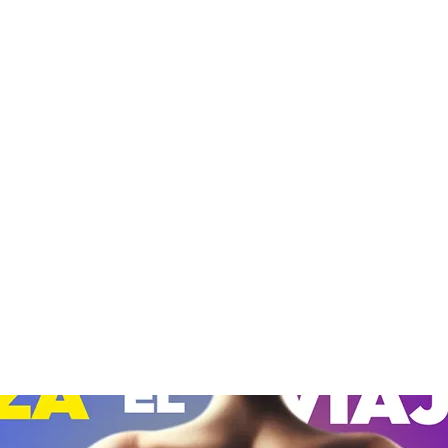
hombres de todas las
edades y ocupaciones que,
tras haber luchado
intensamente por un
cuerpo atlético, deciden
optar por la Lipoescultura
como solución final y
definitiva para sus deseos.
Con la Liposucción s