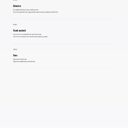
Almuerzo
Ensalada de Quinoa y Garbanzos:
Quinoa, garbanzos, aguacate, espinacas y aderezo de limón.
15:30
Snack opcional
Hummus con Bastones de Verduras:
Hummus casero con zanahoria, pepino y apio.
19:00
Cena
Sopa de Verduras:
Sopa de calabaza y zanahoria.