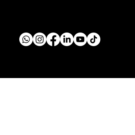
Blog
contacto@puchiclinic.cl
+56938888702
Pérez Valenzuela 1551, Providencia
Región Metropolitana 7500497
© 2025 Creado por Puchi Media Studio®