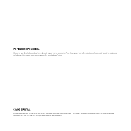
PREPARACIÓN LIPOESCULTURA
Mantener una dieta balanceada y hacer ejercicio regularmente ayuda a tonificar el cuerpo y mejorar la elasticidad de la piel, optimizando los resultados
de la liposucción y asegurando una recuperación más rápida y efectiva.
CAMINO ESPIRITUAL
La fe en Dios brinda la fortaleza necesaria para mantener el compromiso con la salud. La oración y la meditación ofrecen paz y claridad, recordando
siempre que "Todo lo puedo en Cristo que me fortalece" (Filipenses 4:13).