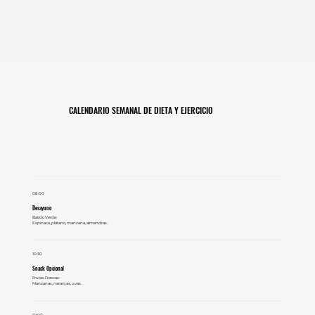
CALENDARIO SEMANAL DE DIETA Y EJERCICIO
08:00
Desayuno
Batido Verde:
Espinaca, plátano, manzana, almendras.
10:30
Snack Opcional
Frutas Frescas:
Manzanas, naranjas, uvas.
01:00