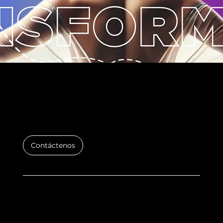
SI ES TU LIPO, ES EN PUCHI CLINIC
Contáctenos
Home
Dr.Puchi
Quienes somos
Servicios
Testimonios
Videos
Preguntas frecuentes