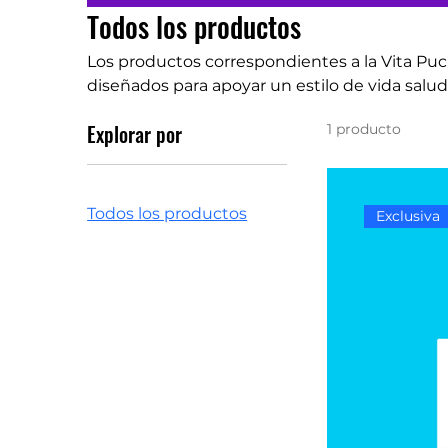
Todos los productos
Los productos correspondientes a la Vita Pu
diseñados para apoyar un estilo de vida salu
para ayudarte en alcanzar tus objetivos de b
Explorar por
1 producto
sostenible.
Todos los productos
Exclusiva