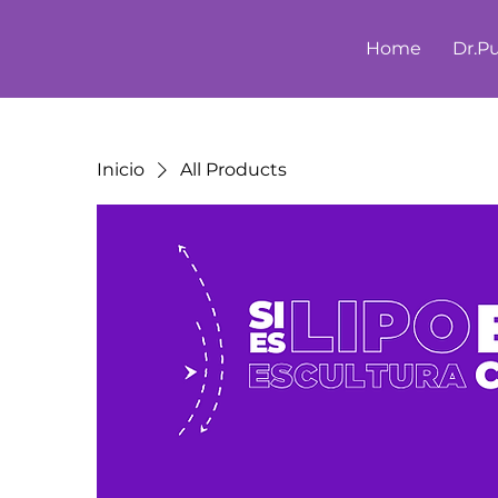
Home
Dr.P
Inicio
All Products