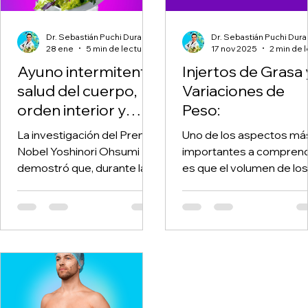
Dr. Sebastián Puchi Duran
Dr. Sebastián Puchi Dura
28 ene
5 min de lectura
17 nov 2025
Ayuno intermitente:
Injertos de Grasa 
salud del cuerpo,
Variaciones de
orden interior y
Peso:
mayordomía del
La investigación del Premio
Uno de los aspectos má
cuerpo delante de
Nobel Yoshinori Ohsumi
importantes a compren
Dios
demostró que, durante la
es que el volumen de los
falta de nutrientes, las
injertos no es fijo, ya que
células activan la autofagia,
depende de la
un mecanismo natural de
supervivencia celular y 
reciclaje y equilibrio interno.
tu peso corporal:
El ayuno crea el contexto
fisiológico para que este
proceso ocurra, sin dañar al
organismo. El Dr. Sebastián