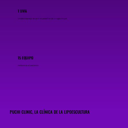
1 UMA
Unidad manejo de aire en pabellón de cirugía mayor
15 EQUIPO
Asistencia al paciente
PUCHI CLINIC, LA CLÍNICA DE LA LIPOESCULTURA