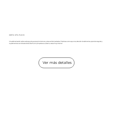
DIETA VITA PUCHI
Una alimentación adecuada ayuda a prevenir el cáncer y otras enfermedades. Prácticas como ayunos, elección de alimentos, ejercicio regular y
suplementos son la base de la Vita Puchi. ¡Empieza a cuidar tu salud hoy mismo!
Ver más detalles