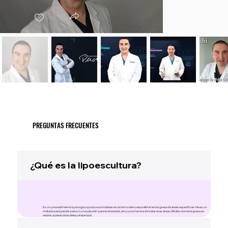
PREGUNTAS FRECUENTES
¿Qué es la lipoescultura?
Es un procedimiento quirúrgico que busca moldear el contorno del cuerpo eliminando grasa de áreas específicas. No es un
método para perder peso ni una solución para la obesidad, sino una manera de tratar esas áreas difíciles donde la grasa se
resiste, a pesar de la dieta y el ejercicio.