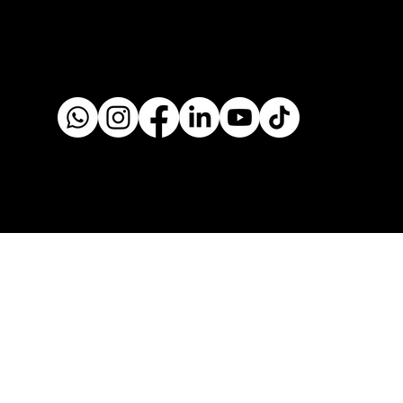
Blog
contacto@puchiclinic.cl
+56938888702
Pérez Valenzuela 1551, Providencia
Región Metropolitana 7500497
© 2025 Creado por Puchi Media Studio®