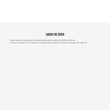
CASOS DE ÉXITO
Revisa nuestros casos de éxito de algunas de nuestras pacientes 100% satisfechas.
Pincha y arrastra el cursor sobre las imágenes para visualizar el antes y el después de cada una.