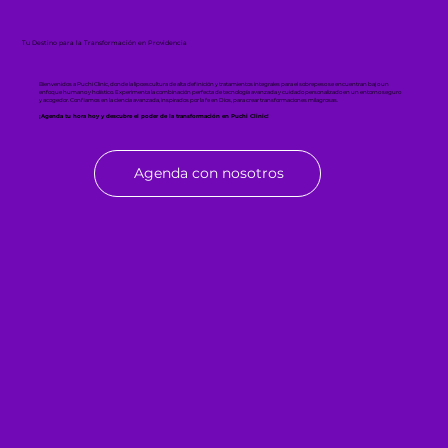
Tu Destino para la Transformación en Providencia
Bienvenidos a Puchi Clinic, donde la lipoescultura de alta definición y tratamientos integrales para el sobrepeso se encuentran bajo un
enfoque humano y holístico. Experimenta la combinación perfecta de tecnología avanzada y cuidado personalizado en un entorno seguro
y acogedor. Confiamos en la ciencia avanzada, inspirados por la fe en Dios, para crear transformaciones milagrosas.
¡Agenda tu hora hoy y descubre el poder de la transformación en Puchi Clinic!
Agenda con nosotros