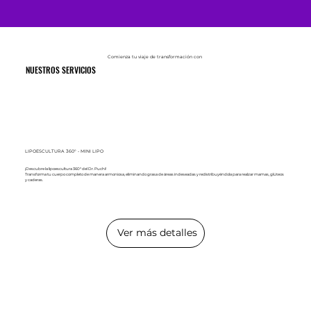
Comienza tu viaje de transformación con
NUESTROS SERVICIOS
LIPOESCULTURA 360° - MINI LIPO
¡Descubre la lipoescultura 360° del Dr. Puchi!
Transforma tu cuerpo completo de manera armoniosa, eliminando grasa de áreas indeseadas y redistribuyéndola para realzar mamas, glúteos
y caderas.
Ver más detalles