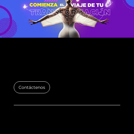
hace cada vez más
interesante. Son miles los
hombres de todas las
edades y ocupaciones que,
tras haber luchado
intensamente por un
cuerpo atlético, deciden
SI ES TU LIPO, ES EN PUCHI CLINIC
optar por la Lipoescultura
como solución final y
definitiva para sus deseos.
Con la Liposucción s
Contáctenos
Home
Dr.Puchi
Quienes somos
Servicios
Testimonios
Videos
Preguntas frecuentes