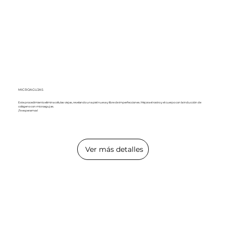
MICROAGUJAS
Este procedimiento elimina células viejas, revelando una piel nueva y libre de imperfecciones. Mejora el rostro y el cuerpo con la inducción de
colágeno con microagujas.
¡Te esperamos!
Ver más detalles