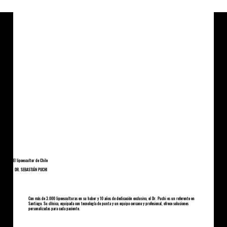
El lipoescultor de Chile
DR. SEBASTIÁN PUCHI
Con más de 3.000 lipoesculturas en su haber y 10 años de dedicación exclusiva, el Dr. Puchi es un referente en
Santiago. Su clínica, equipada con tecnología de punta y un equipo cercano y profesional, ofrece soluciones
personalizadas para cada paciente.