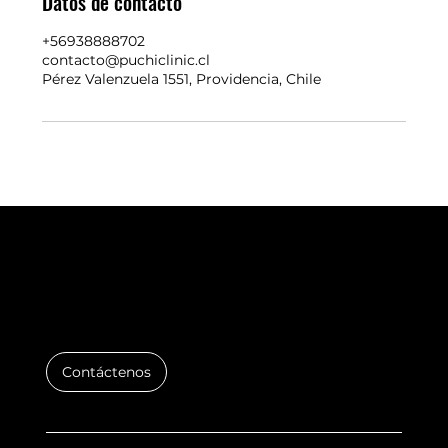
Datos de contacto
+56938888702
contacto@puchiclinic.cl
Pérez Valenzuela 1551, Providencia, Chile
SI ES TU LIPO, ES EN PUCHI CLINIC
Contáctenos