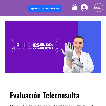
Iniciar 
Agenda una evaluación
Evaluación Teleconsulta