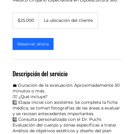
Médico Cirujano Especialista en Lipoescultura 360°
25.000
pesos
$25.000
La ubicación del cliente
chilenos
Reservar ahora
Descripción del servicio
💼 Duración de la evaluación: Aproximadamente 30
minutos o más.
👨‍⚕️ ¿Qué incluye?
1️⃣ Etapa inicial con asistente: Se completa la ficha
médica, se toman fotografías de las áreas a evaluar
y se revisan antecedentes importantes.
2️⃣ Consulta personalizada con el Dr. Puchi:
Evaluación del cuerpo y zonas específicas a tratar.
Análisis de objetivos estéticos y diseño del plan